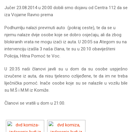
Jučer 23.08.2014 u 20:00 dobili smo dojavu od Centra 112 da se
iza Vojarne Ravno prema
Podhumlju nalazi prevrnuti auto (pokraj ceste), te da se u
njemu nalaze dvije osobe koje se dobro osjećaju, ali da zbog
blokiranih vrata ne mogu izaći iz auta. U 20:05 sa Ategom su na
intervenciju izašla 3 naša člana, te su u 20:10 obaviješteni
Policija, Hitna Pomoć te Voc.
U 20:35 naši članovi javili su u dom da su osobe uspješno
izvučene iz auta, da nisu tjelesno ozlijeđene, te da im ne treba
liječnička pomoć. Inače osobe koje su se nalazile u vozilu bile
su M.Š i M.M iz Komiže.
Članovi se vratili u dom u 21:00.