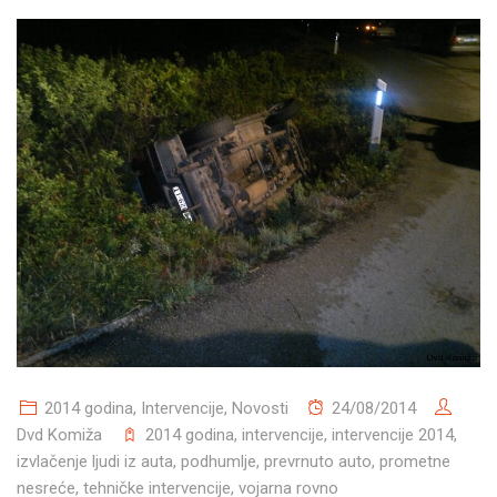
2014 godina
,
Intervencije
,
Novosti
24/08/2014
Dvd Komiža
2014 godina
,
intervencije
,
intervencije 2014
,
izvlačenje ljudi iz auta
,
podhumlje
,
prevrnuto auto
,
prometne
nesreće
,
tehničke intervencije
,
vojarna rovno