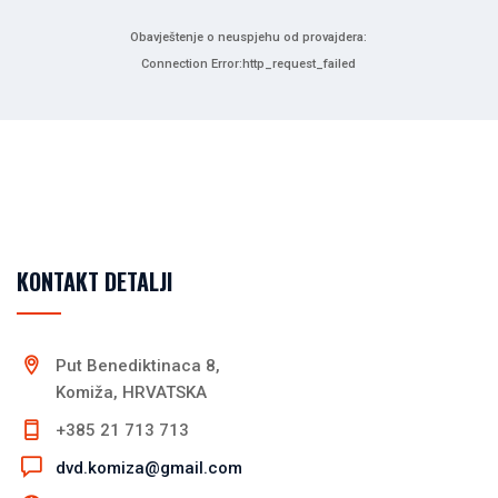
Obavještenje o neuspjehu od provajdera:
Connection Error:http_request_failed
KONTAKT DETALJI
Put Benediktinaca 8,
Komiža, HRVATSKA
+385 21 713 713
dvd.komiza@gmail.com