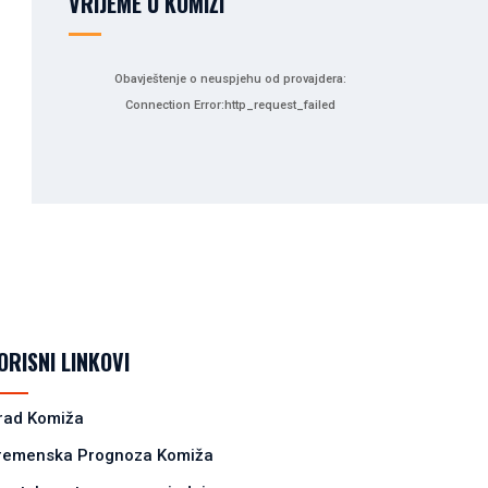
VRIJEME U KOMIŽI
Obavještenje o neuspjehu od provajdera:
Connection Error:http_request_failed
ORISNI LINKOVI
rad Komiža
remenska Prognoza Komiža