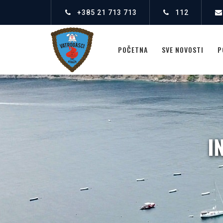
+385 21 713 713
112
POČETNA
SVE NOVOSTI
P
I