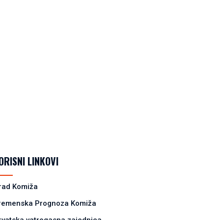
ORISNI LINKOVI
rad Komiža
remenska Prognoza Komiža