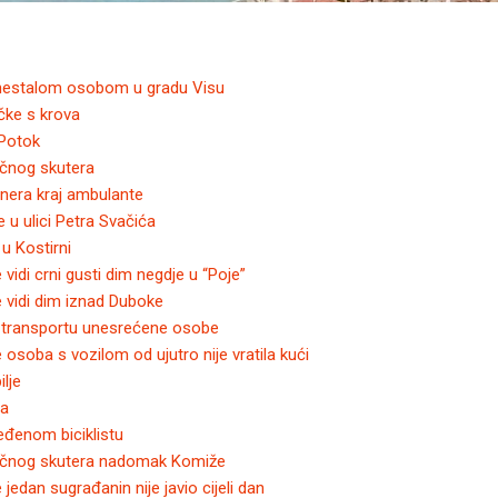
 nestalom osobom u gradu Visu
čke s krova
-Potok
ičnog skutera
nera kraj ambulante
 u ulici Petra Svačića
u Kostirni
vidi crni gusti dim negdje u “Poje”
 vidi dim iznad Duboke
 transportu unesrećene osobe
osoba s vozilom od ujutro nije vratila kući
lje
ja
eđenom biciklistu
ričnog skutera nadomak Komiže
jedan sugrađanin nije javio cijeli dan