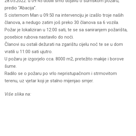
28.05.2022. u 09:45 dobili smo dojavu
o šumskom požaru,
predio “Abacija”.
S cisternom Man u 09:50 na intervenciju je izašlo troje naših
članova, a nedugo zatim još preko 30 članova sa 6 vozila.
Požar je lokaliziran u 12:00 sati, te se sa saniranjem požarišta,
posebice rubova nastavilo do noći.
Članovi su ostali dežurati na zgarištu cijelu noć te se u dom
vratili u 11:00 sati ujutro.
U požaru je izgorjelo cca. 8000 m2, pretežito makije i borove
šume.
Radilo se o požaru po vrlo nepristupačnom i strmovitom
terenu, uz vjetar koji je stalno mijenjao smjer.
Više slika na: