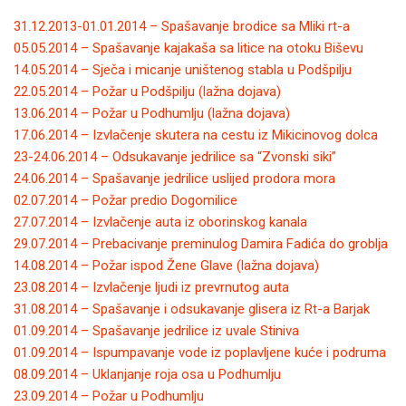
31.12.2013-01.01.2014 – Spašavanje brodice sa Mliki rt-a
05.05.2014 – Spašavanje kajakaša sa litice na otoku Biševu
14.05.2014 – Sječa i micanje uništenog stabla u Podšpilju
22.05.2014 – Požar u Podšpilju (lažna dojava)
13.06.2014 – Požar u Podhumlju (lažna dojava)
17.06.2014 – Izvlačenje skutera na cestu iz Mikicinovog dolca
23-24.06.2014 – Odsukavanje jedrilice sa “Zvonski siki”
24.06.2014 – Spašavanje jedrilice uslijed prodora mora
02.07.2014 – Požar predio Dogomilice
27.07.2014 – Izvlačenje auta iz oborinskog kanala
29.07.2014 – Prebacivanje preminulog Damira Fadića do groblja
14.08.2014 – Požar ispod Žene Glave (lažna dojava)
23.08.2014 – Izvlačenje ljudi iz prevrnutog auta
31.08.2014 – Spašavanje i odsukavanje glisera iz Rt-a Barjak
01.09.2014 – Spašavanje jedrilice iz uvale Stiniva
01.09.2014 – Ispumpavanje vode iz poplavljene kuće i podruma
08.09.2014 – Uklanjanje roja osa u Podhumlju
23.09.2014 – Požar u Podhumlju