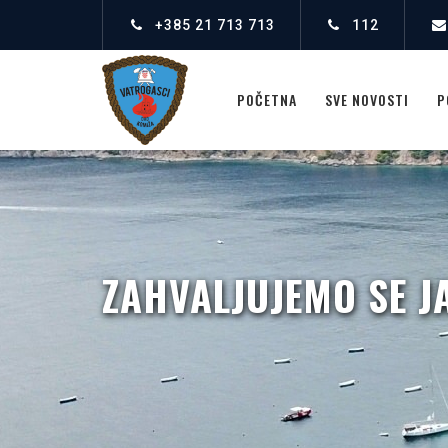
+385 21 713 713
112
POČETNA
SVE NOVOSTI
P
ZAHVALJUJEMO SE J