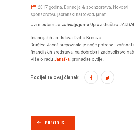
2017 godina
,
Donacije & sponzorstva
,
Novosti
sponzorstva
,
jadranski naftovod
,
janaf
Ovim putem se
zahvaljujemo
Upravi društva JADRA
financijskih sredstava Dvd-u Komiža.
Društvo Janaf prepoznalo je naše potrebe i važnos
financijskih sredstava, na dobrobit i zadovoljstvo naše
Više o radu
Janaf-a
, pronađite ovdje .
Podijelite ovaj članak
PREVIOUS