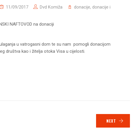
11/09/2017
Dvd Komiža
donacije
,
donacije i
NSKI NAFTOVOD na donaciji
t ulaganja u vatrogasni dom te su nam pomogli donacijom
g društva kao i žitelja otoka Visa u cijelosti.
NEXT