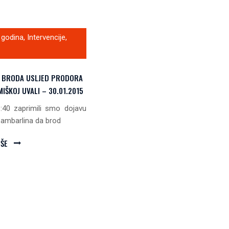
 godina
,
Intervencije
,
E BRODA USLJED PRODORA
IŠKOJ UVALI – 30.01.2015
:40 zaprimili smo dojavu
Zambarlina da brod
IŠE