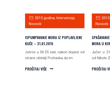
2015 godina
,
Intervencije
,
2015
Novosti
Novosti
ISPUMPAVANJE MORA IZ POPLAVLJENE
SPAŠAVANJ
KUĆE – 31.01.2015
MORA U KOM
Jutros u 06:55 sati, nakon dojave od
Jučer u 21
strane obitelji Prohaska da im
od Nikole 
PROČITAJ VIŠE
PROČITAJ V