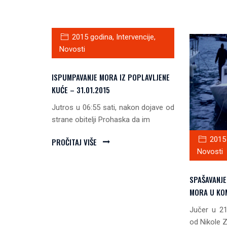
2015 godina
,
Intervencije
,
Novosti
ISPUMPAVANJE MORA IZ POPLAVLJENE
KUĆE – 31.01.2015
Jutros u 06:55 sati, nakon dojave od
strane obitelji Prohaska da im
2015
PROČITAJ VIŠE
Novosti
SPAŠAVANJ
MORA U KOM
Jučer u 21
od Nikole 