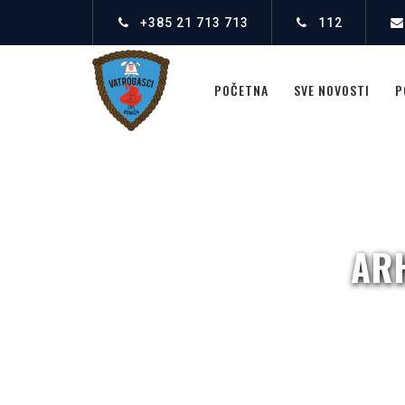
+385 21 713 713
112
POČETNA
SVE NOVOSTI
P
AR