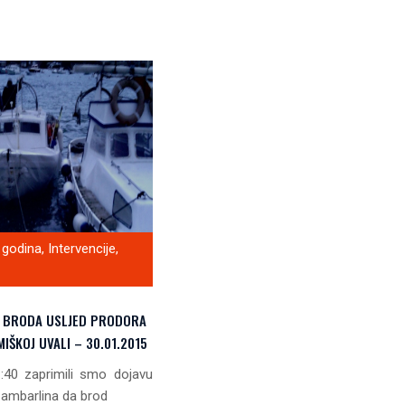
 godina
,
Intervencije
,
E BRODA USLJED PRODORA
IŠKOJ UVALI – 30.01.2015
:40 zaprimili smo dojavu
Zambarlina da brod