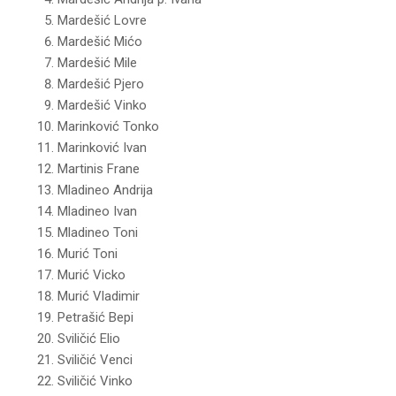
Mardešić Lovre
Mardešić Mićo
Mardešić Mile
Mardešić Pjero
Mardešić Vinko
Marinković Tonko
Marinković Ivan
Martinis Frane
Mladineo Andrija
Mladineo Ivan
Mladineo Toni
Murić Toni
Murić Vicko
Murić Vladimir
Petrašić Bepi
Sviličić Elio
Sviličić Venci
Sviličić Vinko