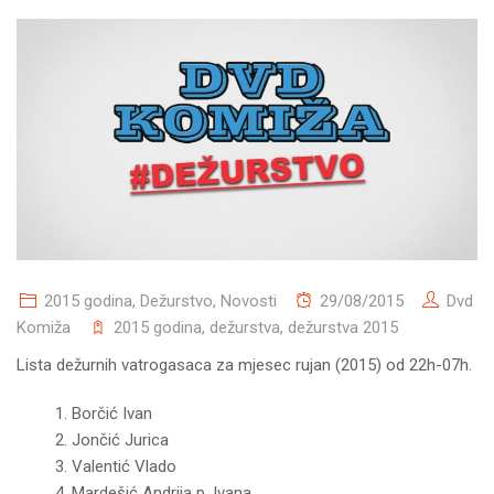
2015 godina
,
Dežurstvo
,
Novosti
29/08/2015
Dvd
Komiža
2015 godina
,
dežurstva
,
dežurstva 2015
Lista dežurnih vatrogasaca za mjesec rujan (2015) od 22h-07h.
Borčić Ivan
Jončić Jurica
Valentić Vlado
Mardešić Andrija p. Ivana