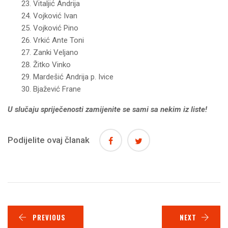
Vitaljić Andrija
Vojković Ivan
Vojković Pino
Vrkić Ante Toni
Zanki Veljano
Žitko Vinko
Mardešić Andrija p. Ivice
Bjažević Frane
U slučaju spriječenosti zamijenite se sami sa nekim iz liste!
Podijelite ovaj članak
PREVIOUS
NEXT