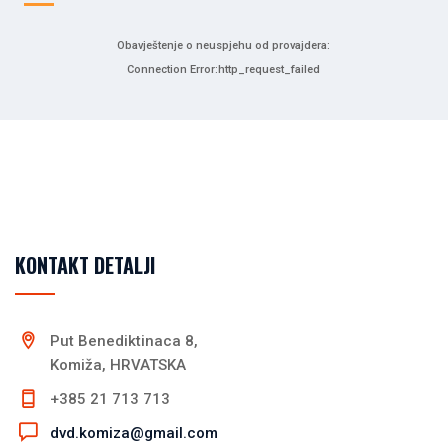
Obavještenje o neuspjehu od provajdera:
Connection Error:http_request_failed
KONTAKT DETALJI
Put Benediktinaca 8,
Komiža, HRVATSKA
+385 21 713 713
dvd.komiza@gmail.com