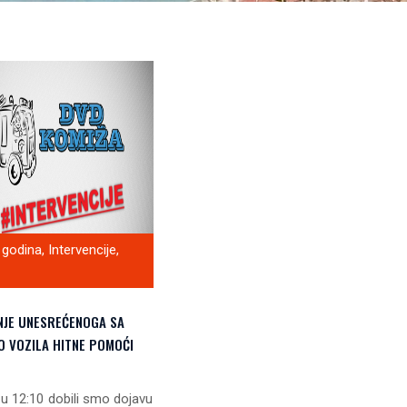
 godina
,
Intervencije
,
NJE UNESREĆENOGA SA
O VOZILA HITNE POMOĆI
 u 12:10 dobili smo dojavu