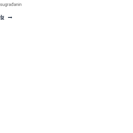
i sugrađanin
IŠE