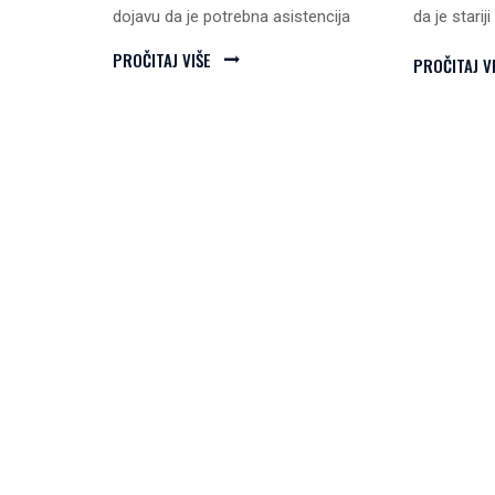
dojavu da je potrebna asistencija
da je starij
PROČITAJ VIŠE
PROČITAJ V