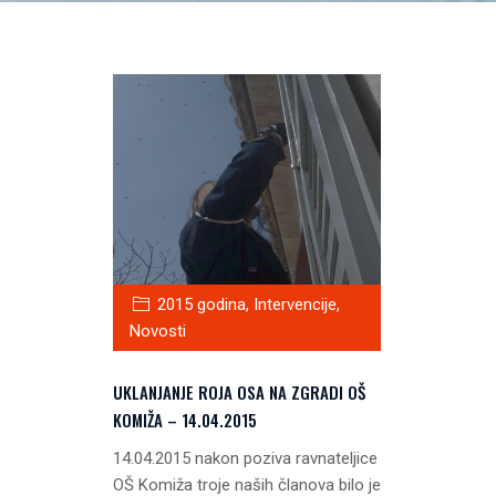
2015 godina
,
Intervencije
,
Novosti
UKLANJANJE ROJA OSA NA ZGRADI OŠ
KOMIŽA – 14.04.2015
14.04.2015 nakon poziva ravnateljice
OŠ Komiža troje naših članova bilo je