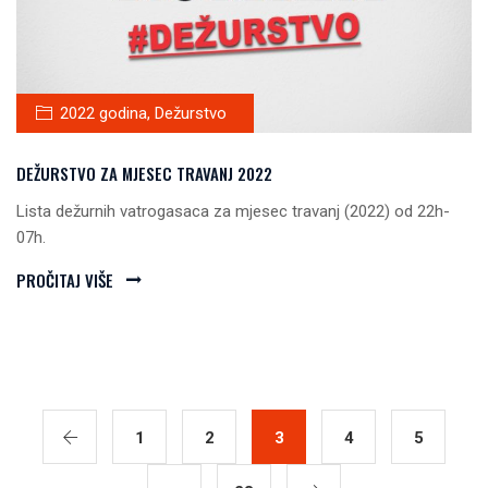
2022 godina
,
Dežurstvo
DEŽURSTVO ZA MJESEC TRAVANJ 2022
Lista dežurnih vatrogasaca za mjesec travanj (2022) od 22h-
07h.
PROČITAJ VIŠE
1
2
3
4
5