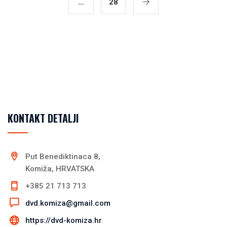
…
28
KONTAKT DETALJI
Put Benediktinaca 8,
Komiža, HRVATSKA
+385 21 713 713
dvd.komiza@gmail.com
https://dvd-komiza.hr