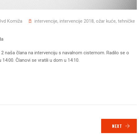
Dvd Komiža
intervencije
,
intervencije 2018
,
ožar kuće
,
tehničke
da
su 2 naša člana na intervenciju s navalnom cisternom. Radilo se o
 14:00. Članovi se vratili u dom u 14:10.
NEXT