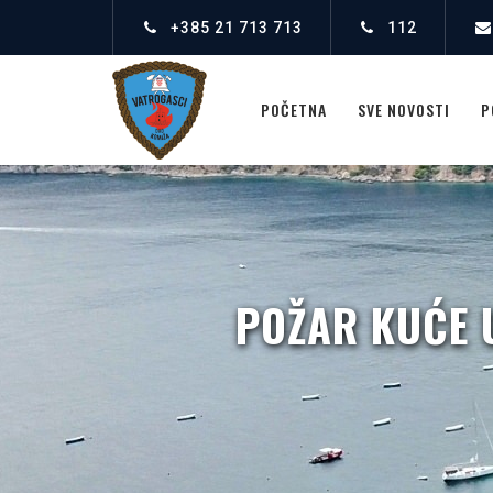
+385 21 713 713
112
POČETNA
SVE NOVOSTI
P
POŽAR KUĆE U