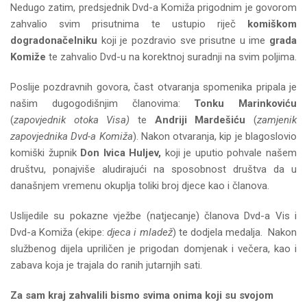
Nedugo zatim, predsjednik Dvd-a Komiža prigodnim je govorom
zahvalio svim prisutnima te ustupio riječ
komiškom
dogradonačelniku
koji je pozdravio sve prisutne u ime
grada
Komiže
te zahvalio Dvd-u na korektnoj suradnji na svim poljima.
Poslije pozdravnih govora, čast otvaranja spomenika pripala je
našim dugogodišnjim članovima:
Tonku Marinkoviću
(
zapovjednik otoka Visa)
te
Andriji Mardešiću
(
zamjenik
zapovjednika Dvd-a Komiža
). Nakon otvaranja, kip je blagoslovio
komiški župnik
Don Ivica Huljev,
koji je uputio pohvale našem
društvu, ponajviše aludirajući na sposobnost društva da u
današnjem vremenu okuplja toliki broj djece kao i članova.
Uslijedile su pokazne vježbe (natjecanje) članova Dvd-a Vis i
Dvd-a Komiža (ekipe:
djeca i mladež
) te dodjela medalja. Nakon
službenog dijela upriličen je prigodan domjenak i večera, kao i
zabava koja je trajala do ranih jutarnjih sati.
Za sam kraj zahvalili bismo svima onima koji su svojom