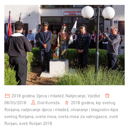
2018 godina
,
Djeca i mladež
,
Natjecanje
,
Vježbe
08/05/2018
Dvd Komiža
2018 godina
,
kip svetog
florijana
,
natjecanje djeca i mladež
,
otvaranje i blagoslov kipa
svetog florijana
,
sveta misa
,
sveta misa za vatrogasce
,
sveti
florijan
,
sveti florijan 2018