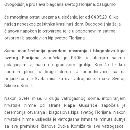
Ovogodišnja proslava blagdana svetog Florijana, zasigurno
će mnogima ostati urezana u sjećanje, jer od 04.05.2018. kip
našeg nebeskog zaštitnika krasi naš dom. Dugogodišnja želja
članova napokon je ostvarena te je u popodnevnim satima
otvoren i blagoslovljen kip svetog Florijana.
Sama
manifestacija povodom otvaranja i blagoslova kipa
svetog Florijana
započela je 04.05. u jutarnjim satima,
polaganjem vijenaca na gradskom groblju Komiža te kraj
spomen ploče u krugu doma. U popodnevnim satima
organizirana je Sveta misa za sve vatrogasce, u crkvi Svetog
Nikole u Komiži.
Nakon Svete mise, u krugu vatrogasnog doma, intoniranjem
hrvatske himne od strane
klape Gusarice
započela je
ceremonija otvaranja i blagoslova kipa svetog Florijana. Nakon
hrvatske himne uslijedila je vatrogasna himna te minuta šutnje
za sve preminule članove Dvd-a Komiža te sve vatrogasce.