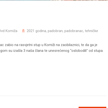
Dvd Komiža
2021 godina
,
padobran
,
padobranac
,
tehničke
nac zabio
na rasvjetni stup u Komiži na zaobilaznici, te da ga je
gom su izašla 3 naša člana te unesrećenog “oslobodili” od stupa.