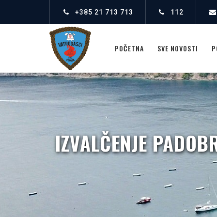
+385 21 713 713
112
POČETNA
SVE NOVOSTI
P
IZVALČENJE PADOBR