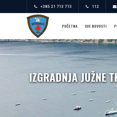
+385 21 713 713
112
POČETNA
SVE NOVOSTI
P
IZGRADNJA JUŽNE 