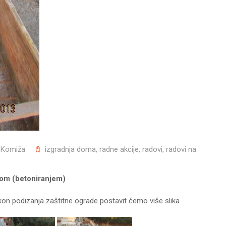
 Komiža
izgradnja doma
,
radne akcije
,
radovi
,
radovi na
jom (betoniranjem)
on podizanja zaštitne ograde postavit ćemo više slika.