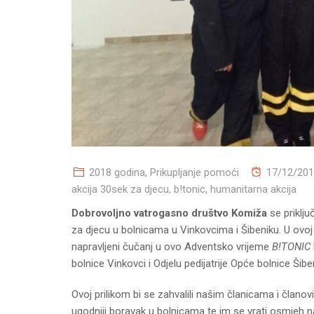
2018 godina
,
Prikupljanje pomoći
17/12/20
akcija 30sek za djecu
,
b!tonic
,
humanitarna akcija
Dobrovoljno vatrogasno društvo Komiža
se priklju
za djecu u bolnicama u Vinkovcima i Šibeniku. U ovoj hv
napravljeni čučanj u ovo Adventsko vrijeme
B!TONIC
bolnice Vinkovci i Odjelu pedijatrije Opće bolnice Šiben
Ovoj prilikom bi se zahvalili našim članicama i članovim
ugodniji boravak u bolnicama te im se vrati osmjeh n