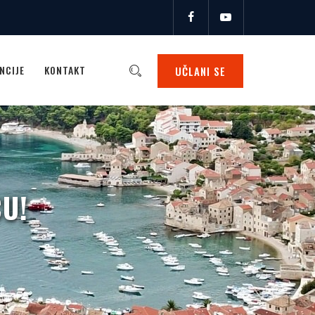
NCIJE
KONTAKT
UČLANI SE
CU!