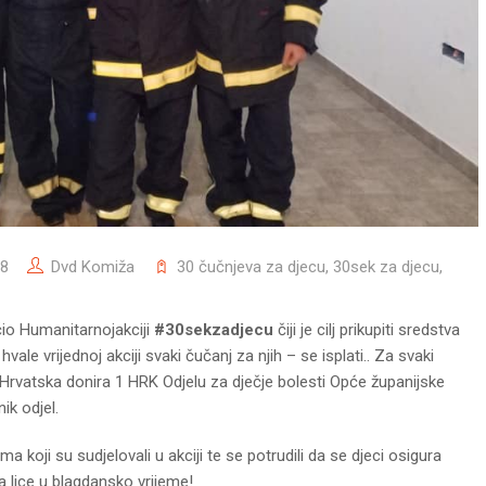
18
Dvd Komiža
30 čučnjeva za djecu
,
30sek za djecu
,
čio Humanitarnoj
akciji
#30sekzadjecu
čiji je cilj prikupiti sredstva
ale vrijednoj akciji svaki čučanj za njih – se isplati.. Za svaki
Hrvatska donira 1 HRK Odjelu za dječje bolesti Opće županijske
ik odjel.
a koji su sudjelovali u akciji te se potrudili da se djeci osigura
a lice u blagdansko vrijeme!