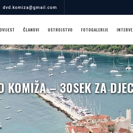
dvd.komiza@gmail.com
OVIJEST
ČLANOVI
USTROJSTVO
FOTOGALERIJE
INTERVE
D KOMIŽA – 30SEK ZA DJE