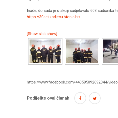
Inače, do sada je u akciji sudjelovalo 603 sudionika 
https://30sekzadjecu.btonic.hr/
[Show slideshow]
https://www.facebook.com/440585092692044/vide
Podijelite ovaj članak