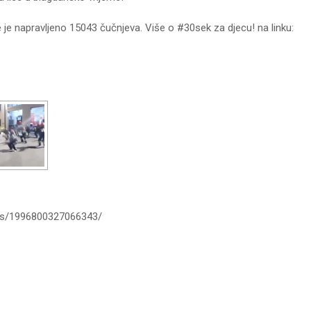
te je napravljeno 15043 čučnjeva. Više o #30sek za djecu! na linku:
os/1996800327066343/