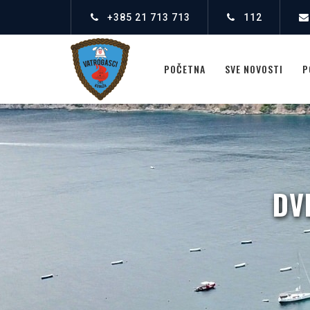
+385 21 713 713
112
POČETNA
SVE NOVOSTI
P
DV