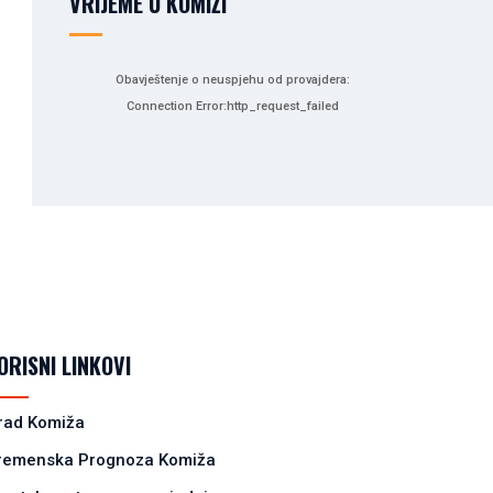
VRIJEME U KOMIŽI
Obavještenje o neuspjehu od provajdera:
Connection Error:http_request_failed
ORISNI LINKOVI
rad Komiža
remenska Prognoza Komiža