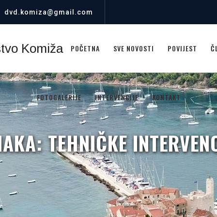
dvd.komiza@gmail.com
POČETNA
SVE NOVOSTI
POVIJEST
Č
FOTOGALERIJE
INTERVENCIJE
KONTAKT
NAKA:
TEHNIČKE INTERVEN