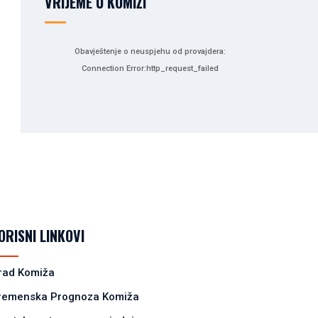
VRIJEME U KOMIŽI
Obavještenje o neuspjehu od provajdera:
Connection Error:http_request_failed
ORISNI LINKOVI
rad Komiža
remenska Prognoza Komiža