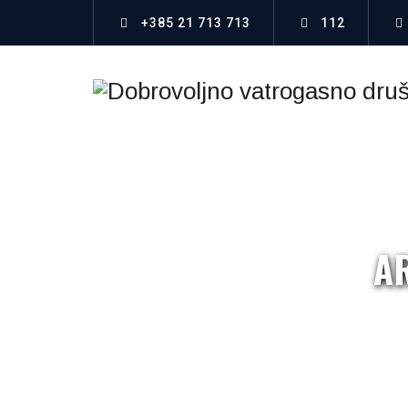
+385 21 713 713
112
A