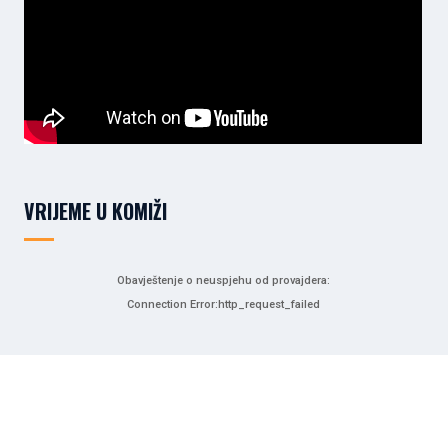
VRIJEME U KOMIŽI
Obavještenje o neuspjehu od provajdera:
Connection Error:http_request_failed