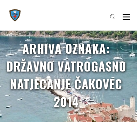
ARHIVA OZNAKA:
DRŽAVNO VATROGASNO
NATJECANJE ČAKOVEC
2014