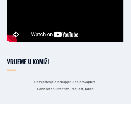
VRIJEME U KOMIŽI
Obavještenje o neuspjehu od provajdera:
Connection Error:http_request_failed