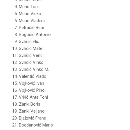
Murić Toni
Murić Vicko
Murić Vladimir
Petrašić Bepi
Rogošić Antonio
Sviličić Elio
Sviličić Mate
Sviličić Venci
Sviličić Vinko
Sviličić Vinko M.
Valentić Vlado
Vojković Ivan
Vojković Pino
Vrkić Ante Toni
Zanki Boris
Zanki Veljano
Bjažević Frane
Bogdanović Mario